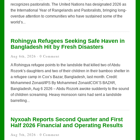
recognizes pastoralists. The United Nations has designated 2026 as
the International Year of Rangelands and Pastoralists, bringing long-
overdue attention to communities who have sustained some of the
world’s...
Rohingya Refugees Seeking Safe Haven in
Bangladesh Hit by Fresh Disasters
Aug 6th, 2026 ·
0 Comment
A Rohingya refugee points to the landslide that killed two of Abdu
Rozork’s daughters and two of their children in their bamboo shelter in
a refugee camp in Cox’s Bazar, Bangladesh, last month. Credit:
Mohammed Zonaid/IPS By Mohammed ZonaidCOX’S BAZAR,
Bangladesh, Aug 6 2026 – Abdu Rozork awoke suddenly to the sound
of children screaming. Heavy monsoon rains had sent a landslide
barrelling...
Nyxoah Reports Second Quarter and First
Half 2026 Financial and Operating Results
Aug 5th, 2026 ·
0 Comment