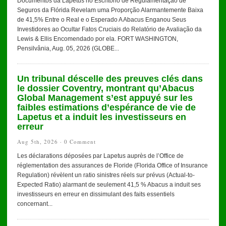
Documentos da Lapetus no Escritório de Regulamentação de
Seguros da Flórida Revelam uma Proporção Alarmantemente Baixa
de 41,5% Entre o Real e o Esperado A Abacus Enganou Seus
Investidores ao Ocultar Fatos Cruciais do Relatório de Avaliação da
Lewis & Ellis Encomendado por ela. FORT WASHINGTON,
Pensilvânia, Aug. 05, 2026 (GLOBE...
Un tribunal déscelle des preuves clés dans
le dossier Coventry, montrant qu’Abacus
Global Management s’est appuyé sur les
faibles estimations d’espérance de vie de
Lapetus et a induit les investisseurs en
erreur
Aug 5th, 2026 ·
0 Comment
Les déclarations déposées par Lapetus auprès de l’Office de
réglementation des assurances de Floride (Florida Office of Insurance
Regulation) révèlent un ratio sinistres réels sur prévus (Actual-to-
Expected Ratio) alarmant de seulement 41,5 % Abacus a induit ses
investisseurs en erreur en dissimulant des faits essentiels
concernant...